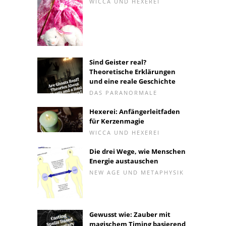
WICCA UND HEXEREI
Sind Geister real?
Theoretische Erklärungen
und eine reale Geschichte
DAS PARANORMALE
Hexerei: Anfängerleitfaden
für Kerzenmagie
WICCA UND HEXEREI
Die drei Wege, wie Menschen
Energie austauschen
NEW AGE UND METAPHYSIK
Gewusst wie: Zauber mit
magischem Timing basierend