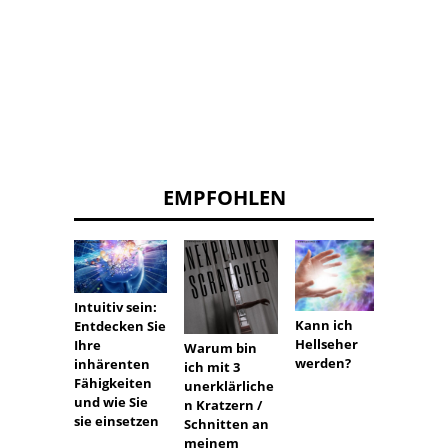
EMPFOHLEN
Intuitiv sein:
Wahr
Kann ich
Entdecken Sie
gespen
Hellseher
Ihre
Warum bin
Begeg
werden?
inhärenten
ich mit 3
: Kön
Fähigkeiten
unerklärliche
Renov
und wie Sie
n Kratzern /
arbeit
sie einsetzen
Schnitten an
Toten
meinem