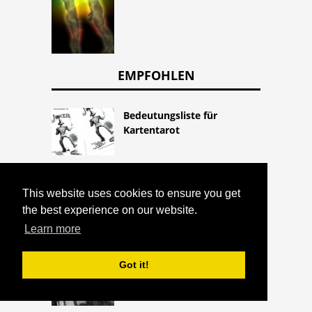
EMPFOHLEN
Bedeutungsliste für
Kartentarot
Über die Beweise über das
Leben nach dem Tod
This website uses cookies to ensure you get
the best experience on our website.
Learn more
Got it!
Amerikas berüchtigtste
Irrenanstalt