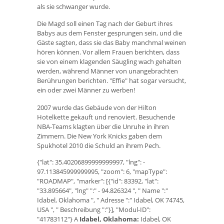
als sie schwanger wurde.
Die Magd soll einen Tag nach der Geburt ihres
Babys aus dem Fenster gesprungen sein, und die
Gäste sagten, dass sie das Baby manchmal weinen
hören können. Vor allem Frauen berichten, dass
sie von einem klagenden Säugling wach gehalten
werden, während Männer von unangebrachten
Berührungen berichten. "Effie" hat sogar versucht,
ein oder zwei Männer zu werben!
2007 wurde das Gebäude von der Hilton
Hotelkette gekauft und renoviert. Besuchende
NBA-Teams klagten über die Unruhe in ihren
Zimmern. Die New York Knicks gaben dem
Spukhotel 2010 die Schuld an ihrem Pech.
{"lat": 35.40206899999999997, "lng": -
97.113845999999995, "zoom": 6, "mapType":
"ROADMAP", "marker": [{"id": 83392, "lat":
"33.895664", "lng" ":" - 94.826324 ", " Name ":"
Idabel, Oklahoma ", " Adresse ":" Idabel, OK 74745,
USA ", " Beschreibung ":"}], "Modul-ID":
"41783112"} A
Idabel, Oklahoma:
Idabel, OK