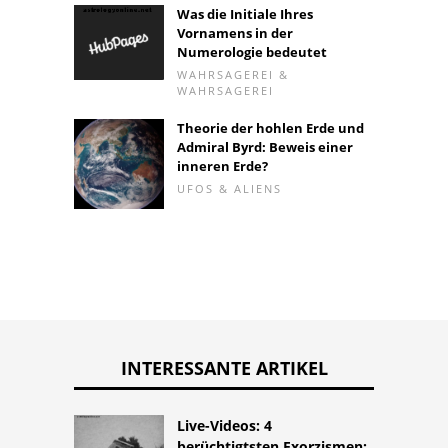
Was die Initiale Ihres
Vornamens in der
Numerologie bedeutet
WAHRSAGEREI &
WAHRSAGEREI
Theorie der hohlen Erde und
Admiral Byrd: Beweis einer
inneren Erde?
UFOS & ALIENS
INTERESSANTE ARTIKEL
Live-Videos: 4
berüchtigtsten Exorzismen;