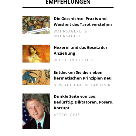
EMPFEHLUNGEN
Die Geschichte, Praxis und
Weisheit des Tarot verstehen
WAHRSAGEREI &
WAHRSAGEREI
Hexerei und das Gesetz der
Anziehung
WICCA UND HEXEREI
Entdecken Sie die sieben
hermetischen Prinzipien neu
NEW AGE UND METAPHYSIK
Dunkle Seite von Leo:
Bedürftig, Diktatoren, Posers,
Korrupt
ASTROLOGIE