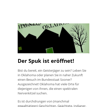
Der Spuk ist eröffnet!
Bist du bereit, ein Geisterjäger zu sein? Leben Sie
in Oklahoma oder planen Sie in naher Zukunft
einen Besuch im Bundesstaat Sooner?
Ausgezeichnet! Oklahoma hat viele Orte für
diejenigen von Ihnen, die einen spektralen
Nervenkitzel suchen.
Es ist durchdrungen von (manchmal
gewalttätigen) Geschichten. Geächtete, Indianer,