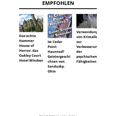
EMPFOHLEN
Verwendung
Das echte
von Kristallen
Hammer
Ist Cedar
zur
House of
Point
Verbesserung
Horror: das
Haunted?
der
Major
Oakley Court
Geistergeschi
psychischen
Grah
Hotel Windsor
chten von
Fähigkeiten
Mansio
Sandusky,
Geiste
Ohio
Virgin