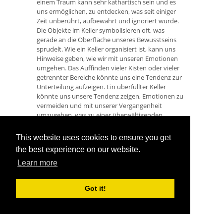
einem Traum kann sehr kathartisch sein und es
uns ermöglichen, zu entdecken, was seit einiger
Zeit unberührt, aufbewahrt und ignoriert wurde.
Die Objekte im Keller symbolisieren oft, was
gerade an die Oberfläche unseres Bewusstseins
sprudelt. Wie ein Keller organisiert ist, kann uns
Hinweise geben, wie wir mit unseren Emotionen
umgehen. Das Auffinden vieler Kisten oder vieler
getrennter Bereiche könnte uns eine Tendenz zur
Unterteilung aufzeigen. Ein überfüllter Keller
könnte uns unsere Tendenz zeigen, Emotionen zu
vermeiden und mit unserer Vergangenheit
umzugehen, was zu einer überwältigenden
Anhäufung führt.
This website uses cookies to ensure you get
Für einige ist der Keller vielleicht ein Symbol dafür,
the best experience on our website.
dass sie auf irgendeine Weise auf den "Tiefpunkt"
treffen oder am Anfang beginnen, ein Fundament
Learn more
errichten oder von unten nach oben bauen. Für
andere kann der Keller den Rückzug in sich selbst
und den Schutz vor potenziellen Bedrohungen wie
Got it!
emotionalen Stürmen oder Konflikten
widerspiegeln.