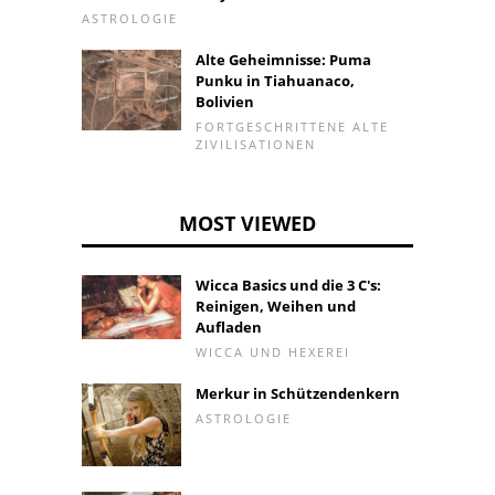
ASTROLOGIE
Alte Geheimnisse: Puma
Punku in Tiahuanaco,
Bolivien
FORTGESCHRITTENE ALTE
ZIVILISATIONEN
MOST VIEWED
Wicca Basics und die 3 C's:
Reinigen, Weihen und
Aufladen
WICCA UND HEXEREI
Merkur in Schützendenkern
ASTROLOGIE