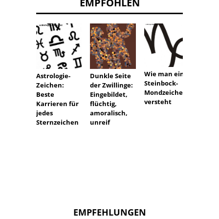
EMPFOHLEN
Alles 
Schüt
Wie man ein
Astrologie-
Dunkle Seite
Persön
Steinbock-
Zeichen:
der Zwillinge:
t
Mondzeichen
Beste
Eingebildet,
versteht
Karrieren für
flüchtig,
jedes
amoralisch,
Sternzeichen
unreif
EMPFEHLUNGEN