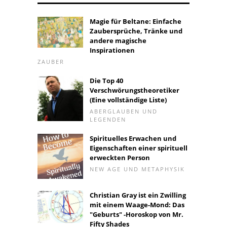
Magie für Beltane: Einfache
Zaubersprüche, Tränke und
andere magische
Inspirationen
ZAUBER
Die Top 40
Verschwörungstheoretiker
(Eine vollständige Liste)
ABERGLAUBEN UND
LEGENDEN
Spirituelles Erwachen und
Eigenschaften einer spirituell
erweckten Person
NEW AGE UND METAPHYSIK
Christian Gray ist ein Zwilling
mit einem Waage-Mond: Das
"Geburts" -Horoskop von Mr.
Fifty Shades