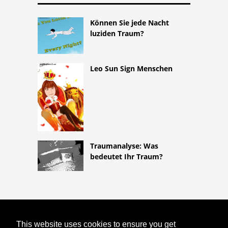
Können Sie jede Nacht
luziden Traum?
Leo Sun Sign Menschen
Traumanalyse: Was
bedeutet Ihr Traum?
COPYRIGHT 2026
This website uses cookies to ensure you get
HTTPS://ASTROLOGYONLINE.NET
WIE