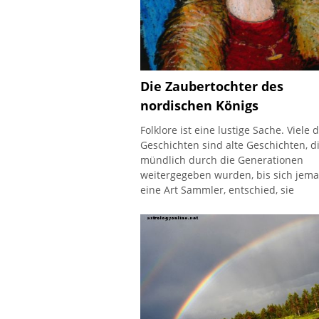
das Leben selbst verkörpert. Ihre
Die Zaubertochter des
nordischen Königs
Folklore ist eine lustige Sache. Viele 
Geschichten sind alte Geschichten, d
mündlich durch die Generationen
weitergegeben wurden, bis sich jema
eine Art Sammler, entschied, sie
aufzuschreiben. Einige davon
beschreiben Geschichten von einem 
Legenden, um seine Existenz oder
Schöpfung zu erklären. A