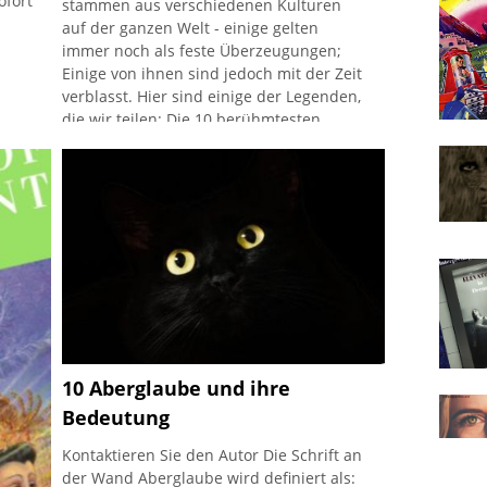
ofort
stammen aus verschiedenen Kulturen
auf der ganzen Welt - einige gelten
immer noch als feste Überzeugungen;
Einige von ihnen sind jedoch mit der Zeit
verblasst. Hier sind einige der Legenden,
die wir teilen: Die 10 berühmtesten
Legenden aller Zeiten Lady Godiva Robin
Hood Der Jungbrunnen Atlantis Bloody
Mary El Dorado König Arthur Der
gordische Knoten Yamashitas Schatz
Prester John 1. D
10 Aberglaube und ihre
Bedeutung
Kontaktieren Sie den Autor Die Schrift an
der Wand Aberglaube wird definiert als: