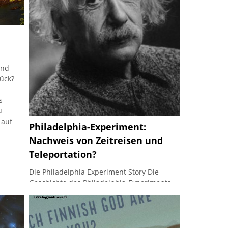
und
ück?
s
u
 auf
Philadelphia-Experiment:
Nachweis von Zeitreisen und
Teleportation?
Die Philadelphia Experiment Story Die
Geschichte des Philadelphia-Experiments
handelt von Zeitreisen, Teleportation und
einer tief verwurzelten Verschwörung.
Offiziell ist es eine Fußnote in der US-
Geschichte, und die wahre Geschichte