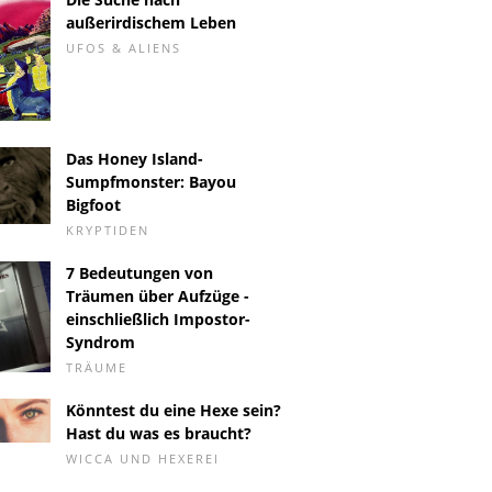
außerirdischem Leben
UFOS & ALIENS
Das Honey Island-
Sumpfmonster: Bayou
Bigfoot
KRYPTIDEN
7 Bedeutungen von
Träumen über Aufzüge -
einschließlich Impostor-
Syndrom
TRÄUME
Könntest du eine Hexe sein?
Hast du was es braucht?
WICCA UND HEXEREI