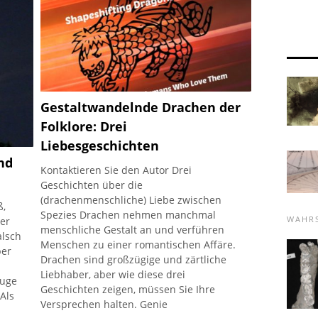
überrascht sein, wie viele Mythen und
Aberglauben es in Bezug auf Vögel auf
der ganzen Welt gibt. Viele dieser
Aberglauben beinhalten Glück, sowohl
gut als auch schlecht. Zum
Gestaltwandelnde Drachen der
Folklore: Drei
Liebesgeschichten
nd
Kontaktieren Sie den Autor Drei
Geschichten über die
(drachenmenschliche) Liebe zwischen
ß,
Spezies Drachen nehmen manchmal
WAHRS
ger
menschliche Gestalt an und verführen
alsch
Menschen zu einer romantischen Affäre.
ber
Drachen sind großzügige und zärtliche
Liebhaber, aber wie diese drei
euge
Geschichten zeigen, müssen Sie Ihre
Als
Versprechen halten. Genie