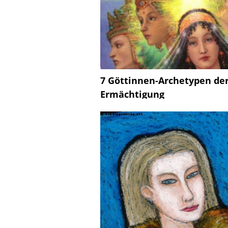
7 Göttinnen-Archetypen de
Ermächtigung
Die Göttin wurde seit Tausenden von
Jahren verehrt, lange bevor
patriarchalische monotheistische
Religionen sie mit einem zornigen
männlichen Gott verdrängten. In
praktisch jeder alten spirituellen
Tradition ist es die Göttin, die die Wel
zur Welt bringt. Das Weibliche taucht
immer zuerst auf: So wie jeder Fötus 
Frau beginnt, ist unsere Welt aus der
weiblichen Essenz hervorgegangen, d