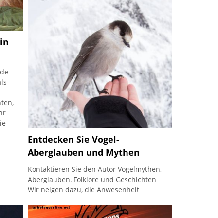
in
nde
als
ten,
hr
ie
Entdecken Sie Vogel-
Aberglauben und Mythen
Kontaktieren Sie den Autor Vogelmythen,
Aberglauben, Folklore und Geschichten
Wir neigen dazu, die Anwesenheit
unserer gefiederten Freunde für
selbstverständlich zu halten. Sie werden