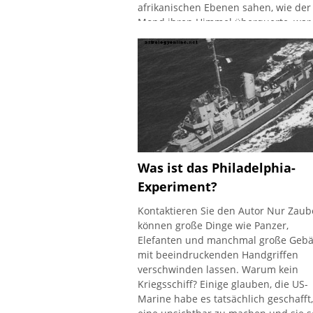
afrikanischen Ebenen sahen, wie der
Mond ihren Himmel überquerte, war
nicht verwunderlich, dass sie glaubte
sei zu mystischen Kräften fähig. Tief
Was ist das Philadelphia-
Experiment?
Kontaktieren Sie den Autor Nur Zaub
können große Dinge wie Panzer,
Elefanten und manchmal große Geb
mit beeindruckenden Handgriffen
verschwinden lassen. Warum kein
Kriegsschiff? Einige glauben, die US-
Marine habe es tatsächlich geschafft,