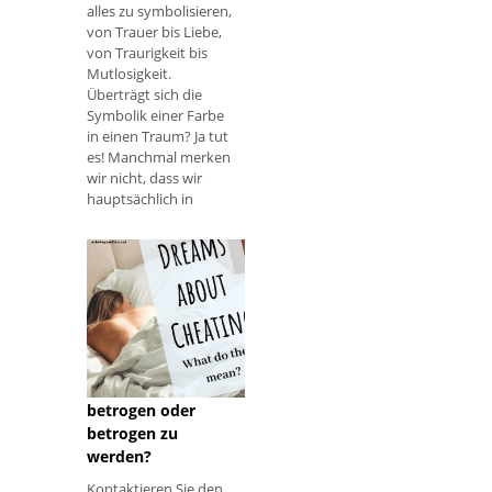
alles zu symbolisieren,
von Trauer bis Liebe,
von Traurigkeit bis
Mutlosigkeit.
Überträgt sich die
Symbolik einer Farbe
in einen Traum? Ja tut
es! Manchmal merken
wir nicht, dass wir
hauptsächlich in
Schwarz und Weiß
träumen, bis ein
strahlender Farbtupfer
einen Traum
erleuchtet. Nach
Was bedeutet es,
davon zu träumen,
betrogen oder
betrogen zu
werden?
Kontaktieren Sie den