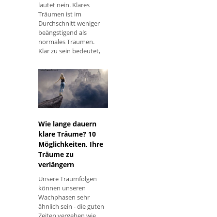
lautet nein. Klares
Träumen ist im
Durchschnitt weniger
beängstigend als
normales Träumen.
Klar zu sein bedeutet,
dass wir wissen, dass
wir träumen, und dies
ist ein langer Weg, um
zu erklären, warum
diese Träume
normalerweise nicht
beängstigend sind. In
Wie lange dauern
einem re
klare Träume? 10
Möglichkeiten, Ihre
Träume zu
verlängern
Unsere Traumfolgen
können unseren
Wachphasen sehr
ähnlich sein - die guten
Zeiten vergehen wie