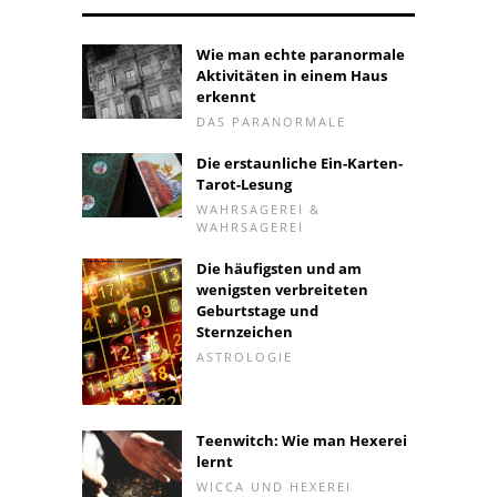
Wie man echte paranormale
Aktivitäten in einem Haus
erkennt
DAS PARANORMALE
Die erstaunliche Ein-Karten-
Tarot-Lesung
WAHRSAGEREI &
WAHRSAGEREI
Die häufigsten und am
wenigsten verbreiteten
Geburtstage und
Sternzeichen
ASTROLOGIE
Teenwitch: Wie man Hexerei
lernt
WICCA UND HEXEREI