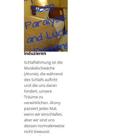
Wahrnehmung der
Traumzeit. Geht
Die WILD-Technik,
um Schlaflähmung
und luzides
Träumen zu
induzieren
Schlaflähmung ist die
Muskelschwäche
(Atonie), die während
des Schlafs auftritt
und die uns daran
hindert, unsere
Träume zu
verwirklichen. Atony
passiert jedes Mal,
wenn wir einschlafen,
aber wir sind uns
dessen normalerweise
nicht bewusst.