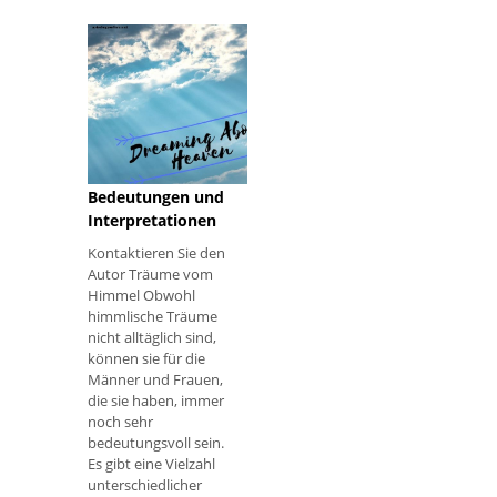
Schlangen so viele
mögliche
Interpretationen
haben - Weisheit,
Geschlecht,
Transformation und
Angst -, sind sie
Träume vom
perfekte Beispiele
dafür, wie Symbole,
Himmel:
die in einem Traum
Bedeutungen und
gefunden werden, eine
Interpretationen
große Vielfalt von
Kontaktieren Sie den
Bedeutungen und
Autor Träume vom
Interpretationen
Himmel Obwohl
haben können. Alle Int
himmlische Träume
nicht alltäglich sind,
können sie für die
Männer und Frauen,
die sie haben, immer
noch sehr
bedeutungsvoll sein.
Es gibt eine Vielzahl
unterschiedlicher