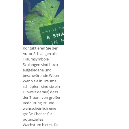
keine Ausnahme. Ab
Was bedeuten
Träume über
Klapperschlangen
und andere
Schlangen?
Kontaktieren Sie den
Autor Schlangen als
Traumsymbole
Schlangen sind hoch
aufgeladene und
beschwörende Wesen.
Wenn sie in Träume
schlüpfen, sind sie ein
Hinweis darauf, dass
der Traum von großer
Bedeutung ist und
wahrscheinlich eine
große Chance für
potenzielles
Wachstum bietet. Da