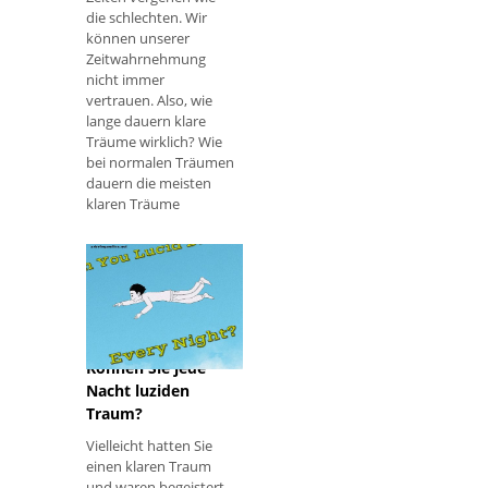
die schlechten. Wir
können unserer
Zeitwahrnehmung
nicht immer
vertrauen. Also, wie
lange dauern klare
Träume wirklich? Wie
bei normalen Träumen
dauern die meisten
klaren Träume
zwischen 5 und 20
Minuten . Dies
Können Sie jede
Nacht luziden
Traum?
Vielleicht hatten Sie
einen klaren Traum
und waren begeistert