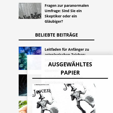
Fragen zur paranormalen
Umfrage: Sind Sie ein
Skeptiker oder ein
Gläubiger?
BELIEBTE BEITRÄGE
Leitfaden für Anfänger zu
astrologischen Zeichen:
Stimmt Ihr Zeichen wirklich
AUSGEWÄHLTES
mit Ihrer Persönlichkeit
überein?
PAPIER
Schlaflähmung: Wenn
Alpträume zum Leben
erweckt werden
7 Zeichen eines Erdengels