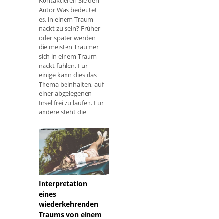
Kontaktieren Sie den
Autor Was bedeutet
es, in einem Traum
nackt zu sein? Früher
oder später werden
die meisten Träumer
sich in einem Traum
nackt fühlen. Für
einige kann dies das
Thema beinhalten, auf
einer abgelegenen
Insel frei zu laufen. Für
andere steht die
Nacktheit vor den
neugierigen Augen
aller auf einem
Parkplatz in einem
Einkaufszentrum. Es g
Interpretation
eines
wiederkehrenden
Traums von einem