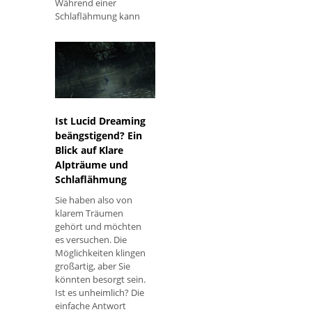
Während einer
Schlaflähmung kann
eine Person
tatsächlich wach sein
oder träumen, dass sie
wach im Bett liegt.
Erster
Ist Lucid Dreaming
beängstigend? Ein
Blick auf Klare
Alpträume und
Schlaflähmung
Sie haben also von
klarem Träumen
gehört und möchten
es versuchen. Die
Möglichkeiten klingen
großartig, aber Sie
könnten besorgt sein.
Ist es unheimlich? Die
einfache Antwort