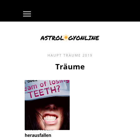
HAUPT
TRÄUME
2019
Träume
Die Bedeutung von
Zähnen, die in
einem Traum
herausfallen