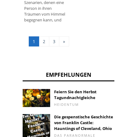
Szenarien, denen eine
Person in ihren
Träumen vom Himmel
begegnen kann, und
jede Situation
repräsentiert etwas
anderes im Wachleben
1
2
3
»
dieser Person. In die
EMPFEHLUNGEN
Feiern Sie den Herbst
Tagundnachtgleiche
HEIDENTUM
Die gespenstische Geschichte
von Franklin Castle:
Hauntings of Cleveland, Ohio
DAS PARANORMALE