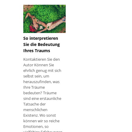
nach den Umständen
entweder in positivem
oder negativem Licht
gesehen werden. Die
So interpretieren
Sie die Bedeutung
Ihres Traums
Kontaktieren Sie den
Autor Können Sie
ehrlich genug mit sich
selbst sein, um
herauszufinden, was
Ihre Träume
bedeuten? Träume
sind eine erstaunliche
Tatsache der
menschlichen
Existenz. Wo sonst
können wir so reiche
Emotionen, so
vielfältige Erfahrungen