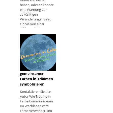
haben, oder es könnte
eine Warnung vor
zukünftigen
Veränderungen sein.
Ob Sie von einer
Schlange in Ihrem
Haus träumen oder
von einer Schlange
gebissen werden, die
Bedeutung des
Traums hängt von
Ihrer persönlichen
Lebenssituation ab.
Träumen in Farbe:
Einige h
Was diese 8
gemeinsamen
Farben in Träumen
symbolisieren
Kontaktieren Sie den
Autor Wie Träume in
Farbe kommunizieren
Im Wachleben wird
Farbe verwendet, um