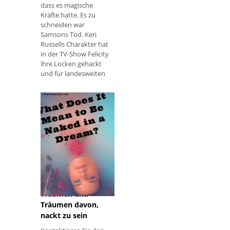
dass es magische
Kräfte hatte. Es zu
schneiden war
Samsons Tod. Keri
Russells Charakter hat
in der TV-Show Felicity
ihre Locken gehackt
und für landesweiten
Aufruhr gesorgt.
Interpretation der
symbolischen
Bedeutung von
Nacktheit in
Träumen und
Träumen davon,
nackt zu sein