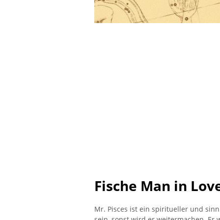
Fische Man in Lov
Mr. Pisces ist ein spiritueller und si
sein, sonst wird er weitermachen. Er 