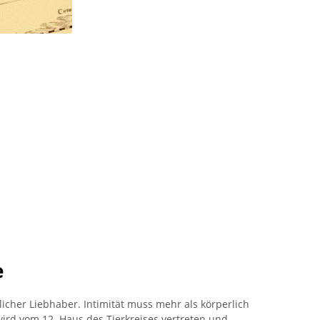
e
nnlicher Liebhaber. Intimität muss mehr als körperlich
wird vom 12. Haus des Tierkreises vertreten und