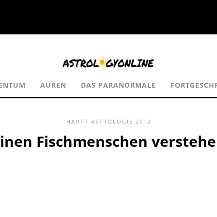
DENTUM
AUREN
DAS PARANORMALE
FORTGESCHR
HAUPT
ASTROLOGIE
2012
inen Fischmenschen versteh