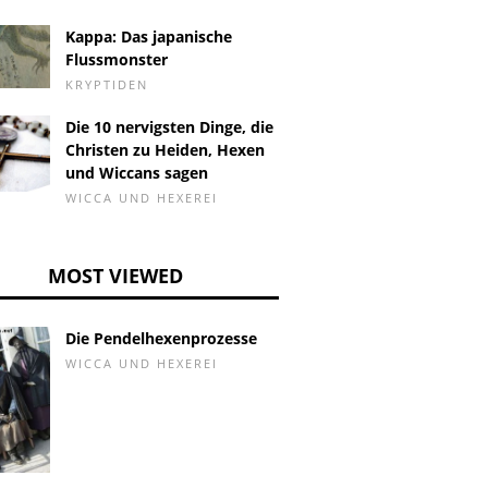
Kappa: Das japanische
Flussmonster
KRYPTIDEN
Die 10 nervigsten Dinge, die
Christen zu Heiden, Hexen
und Wiccans sagen
WICCA UND HEXEREI
MOST VIEWED
Die Pendelhexenprozesse
WICCA UND HEXEREI