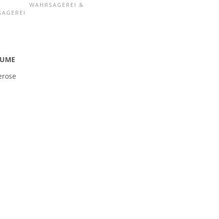
WAHRSAGEREI &
SAGEREI
LUME
erose