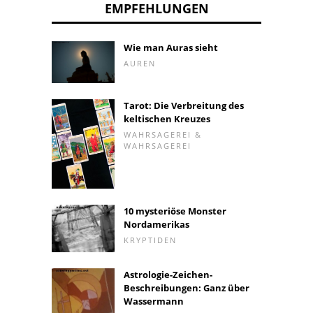
EMPFEHLUNGEN
Wie man Auras sieht
AUREN
Tarot: Die Verbreitung des
keltischen Kreuzes
WAHRSAGEREI &
WAHRSAGEREI
10 mysteriöse Monster
Nordamerikas
KRYPTIDEN
Astrologie-Zeichen-
Beschreibungen: Ganz über
Wassermann