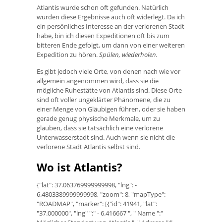
Atlantis wurde schon oft gefunden. Natürlich
wurden diese Ergebnisse auch oft widerlegt. Da ich
ein persönliches Interesse an der verlorenen Stadt
habe, bin ich diesen Expeditionen oft bis zum
bitteren Ende gefolgt, um dann von einer weiteren
Expedition zu hören.
Spülen, wiederholen.
Es gibt jedoch viele Orte, von denen nach wie vor
allgemein angenommen wird, dass sie die
mögliche Ruhestätte von Atlantis sind. Diese Orte
sind oft voller ungeklärter Phänomene, die zu
einer Menge von Gläubigen führen, oder sie haben
gerade genug physische Merkmale, um zu
glauben, dass sie tatsächlich eine verlorene
Unterwasserstadt sind. Auch wenn sie nicht die
verlorene Stadt Atlantis selbst sind.
Wo ist Atlantis?
{"lat": 37.063769999999998, "lng": -
6.4803389999999998, "zoom": 8, "mapType":
"ROADMAP", "marker": [{"id": 41941, "lat":
"37.000000", "lng" ":" - 6.416667 ", " Name ":"