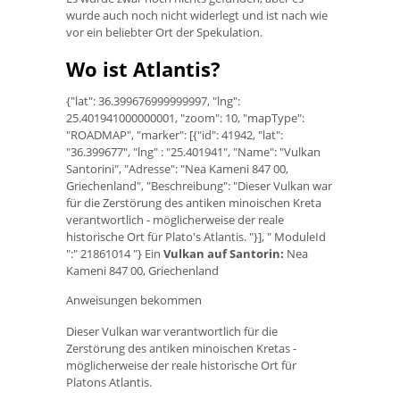
wurde auch noch nicht widerlegt und ist nach wie
vor ein beliebter Ort der Spekulation.
Wo ist Atlantis?
{"lat": 36.399676999999997, "lng":
25.401941000000001, "zoom": 10, "mapType":
"ROADMAP", "marker": [{"id": 41942, "lat":
"36.399677", "lng" : "25.401941", "Name": "Vulkan
Santorini", "Adresse": "Nea Kameni 847 00,
Griechenland", "Beschreibung": "Dieser Vulkan war
für die Zerstörung des antiken minoischen Kreta
verantwortlich - möglicherweise der reale
historische Ort für Plato's Atlantis. "}], " ModuleId
":" 21861014 "} Ein
Vulkan auf Santorin:
Nea
Kameni 847 00, Griechenland
Anweisungen bekommen
Dieser Vulkan war verantwortlich für die
Zerstörung des antiken minoischen Kretas -
möglicherweise der reale historische Ort für
Platons Atlantis.