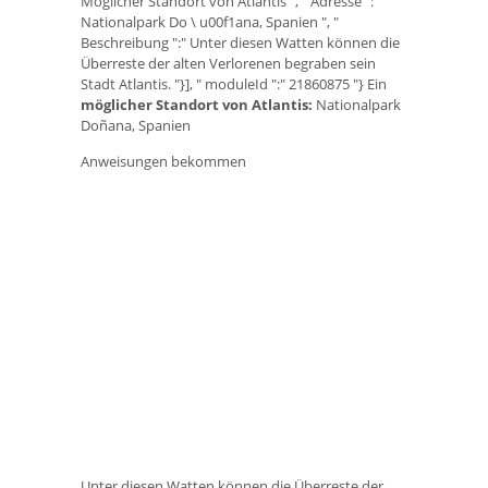
Möglicher Standort von Atlantis ", " Adresse ":"
Nationalpark Do \ u00f1ana, Spanien ", "
Beschreibung ":" Unter diesen Watten können die
Überreste der alten Verlorenen begraben sein
Stadt Atlantis. "}], " moduleId ":" 21860875 "} Ein
möglicher Standort von Atlantis:
Nationalpark
Doñana, Spanien
Anweisungen bekommen
Unter diesen Watten können die Überreste der