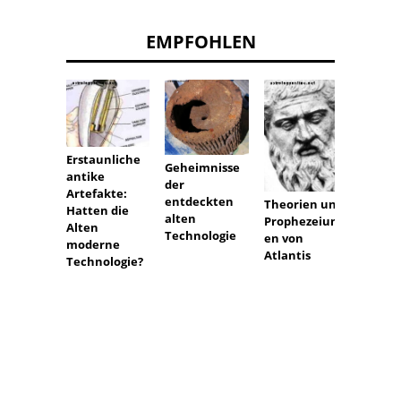
EMPFOHLEN
Haben
Erstaunliche
Geheimnisse
Außeri
antike
der
die St
Artefakte:
entdeckten
Theorien und
auf de
Hatten die
alten
Prophezeiung
Osteri
Alten
Technologie
en von
gebau
moderne
Atlantis
Technologie?