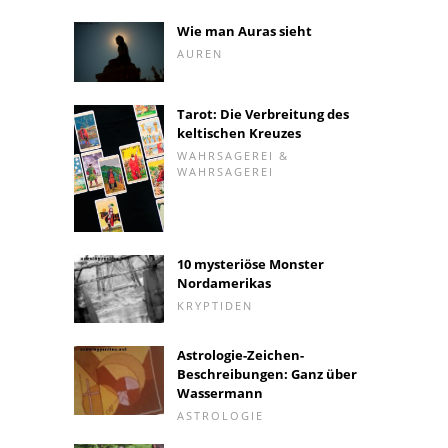
Wie man Auras sieht
AUREN
Tarot: Die Verbreitung des
keltischen Kreuzes
WAHRSAGEREI &
WAHRSAGEREI
10 mysteriöse Monster
Nordamerikas
KRYPTIDEN
Astrologie-Zeichen-
Beschreibungen: Ganz über
Wassermann
ASTROLOGIE