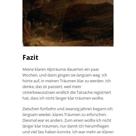
Fazit
Meine klaren Alpträume dauerten ein paar
Wochen, und dann gingen sie langsam weg. Ich
hörte auf, in meinen Träumen klar zu werden. Ich
denke, das ist passiert, weil mein
Unterbewusstsein endlich die Tatsache registriert
hat, dass ich nicht länger klar träumen wollte.
Zwischen fünfzehn und zwanzig Jahren begann ich
langsam wieder, klares Träumen zu erforschen.
Diesmal war es anders. Zum einen wollte ich nicht
länger klar träumen, nur damit ich herumfliegen
und viel Sex haben konnte. Ich war mehr an klaren