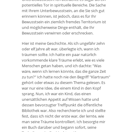
potentielles Tor in spirituelle Bereiche. Die Sache
mit Ihrem Unterbewusstsein, an die Sie sich gut
erinnern können, ist jedoch, dass es für Ihr
Bewusstsein ein ziemlich fremdes Territorium ist
und möglicherweise Dinge enthält, die Ihr
Bewusstsein verwirren oder erschrecken.
Hier ist meine Geschichte. Als ich ungefähr zehn
oder elf Jahre alt war, überlegte ich, wann ich
träumen sollte. Ich hatte ein paar natürlich
vorkommende klare Träume erlebt, wie es viele
Menschen getan haben, und ich dachte: "Was
wäre, wenn ich lernen könnte, das die ganze Zeit
zu tun?" Ich hatte noch nie den Begriff "Klartraum"
gehört oder etwas zu diesem Thema gelesen. Es
war nur eine Idee, die einem Kind in den Kopf
sprang. Nun, ich war ein Kind, das einen
unersättlichen Appetit auf Wissen hatte und
dessen bevorzugter Treffpunkt die öffentliche
Bibliothek war. Also recherchierte ich und stellte
fest, dass ich nicht der erste war, der lernte, wie
man seine Träume kontrolliert. Ich besorgte mir
ein Buch darüber und begann sofort, seine