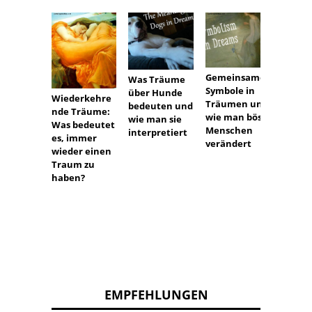
Die
mögli
Gemeinsame
Was Träume
Bedeu
Symbole in
über Hunde
von T
Wiederkehre
Träumen und
bedeuten und
über 
nde Träume:
wie man böse
wie man sie
Was bedeutet
Menschen
interpretiert
es, immer
verändert
wieder einen
Traum zu
haben?
EMPFEHLUNGEN