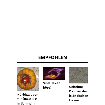
EMPFOHLEN
Sind Hexen
Hexer
Geheime
böse?
das Ge
Dauben der
Anzie
Kürbiszauber
isländischen
für Überfluss
Hexen
in Samhain