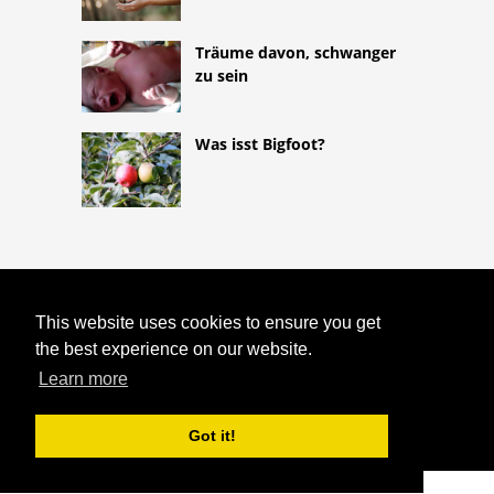
Träume davon, schwanger
zu sein
Was isst Bigfoot?
COPYRIGHT 2026
This website uses cookies to ensure you get
HTTPS://ASTROLOGYONLINE.NET
PENDEL-HEXEREI: WIE MAN EIN
the best experience on our website.
PENDEL HERSTELLT UND BENUTZT
Learn more
Got it!
^