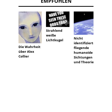
EMPFOHLEN
Strahlend
weiße
Nicht
Lichtkugel
identifizierte
Die Wahrheit
fliegende
über Alex
humanoide
Wurde
Collier
Sichtungen
alte S
und Theorien
von
Außeri
n ersc