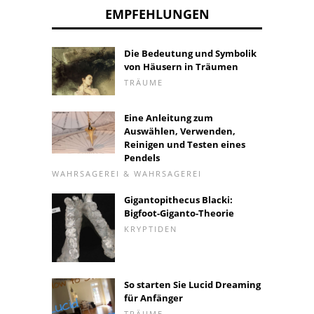
EMPFEHLUNGEN
Die Bedeutung und Symbolik
von Häusern in Träumen
TRÄUME
Eine Anleitung zum
Auswählen, Verwenden,
Reinigen und Testen eines
Pendels
WAHRSAGEREI & WAHRSAGEREI
Gigantopithecus Blacki:
Bigfoot-Giganto-Theorie
KRYPTIDEN
So starten Sie Lucid Dreaming
für Anfänger
TRÄUME