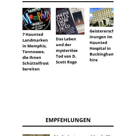
Geisterersche
7 Haunted
inungen im
Das Leben
Landmarken
Haunted
und der
in Memphis,
Hospital in
Telepo
mysteriöse
Tennessee,
Buckinghams
:
Tod von D.
die Ihnen
hire
Telepo
Scott Rogo
Schüttelfrost
für An
bereiten
EMPFEHLUNGEN