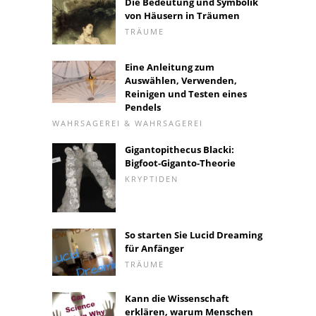
Die Bedeutung und Symbolik
von Häusern in Träumen
TRÄUME
Eine Anleitung zum
Auswählen, Verwenden,
Reinigen und Testen eines
Pendels
WAHRSAGEREI & WAHRSAGEREI
Gigantopithecus Blacki:
Bigfoot-Giganto-Theorie
KRYPTIDEN
So starten Sie Lucid Dreaming
für Anfänger
TRÄUME
Kann die Wissenschaft
erklären, warum Menschen