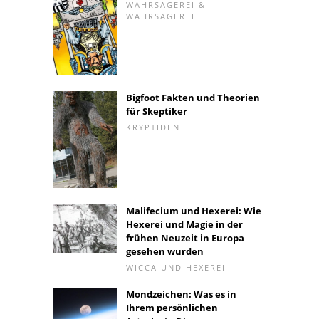
WAHRSAGEREI &
WAHRSAGEREI
Bigfoot Fakten und Theorien
für Skeptiker
KRYPTIDEN
Malifecium und Hexerei: Wie
Hexerei und Magie in der
frühen Neuzeit in Europa
gesehen wurden
WICCA UND HEXEREI
Mondzeichen: Was es in
Ihrem persönlichen