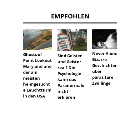
EMPFOHLEN
Never Alone: ​​
Ghosts of
Sind Geister
Bizarre
Point Lookout
Reink
und Geister
Geschichten
Maryland und
n und
real? Die
über
der am
mensc
Psychologie
parasitäre
meisten
Evolut
kann das
Zwillinge
heimgesucht
Paranormale
e Leuchtturm
nicht
in den USA
erklären