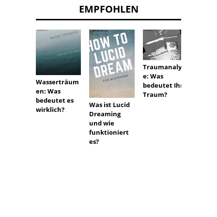
EMPFOHLEN
Traumanalys
e: Was
Wasserträum
Träum
bedeutet Ihr
en: Was
Farbe:
Traum?
bedeutet es
diese 
Was ist Lucid
wirklich?
gemei
Dreaming
Farben
und wie
Träu
funktioniert
symbol
es?