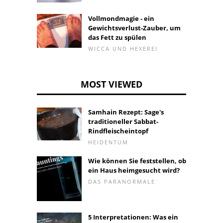
Vollmondmagie - ein
Gewichtsverlust-Zauber, um
das Fett zu spülen
WICCA UND HEXEREI
MOST VIEWED
Samhain Rezept: Sage's
traditioneller Sabbat-
Rindfleischeintopf
HEIDENTUM
Wie können Sie feststellen, ob
ein Haus heimgesucht wird?
DAS PARANORMALE
5 Interpretationen: Was ein