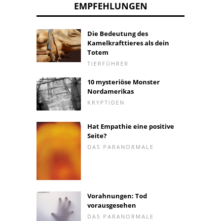
EMPFEHLUNGEN
Die Bedeutung des
Kamelkrafttieres als dein
Totem
TIERFÜHRER
10 mysteriöse Monster
Nordamerikas
KRYPTIDEN
Hat Empathie eine positive
Seite?
DAS PARANORMALE
Vorahnungen: Tod
vorausgesehen
DAS PARANORMALE