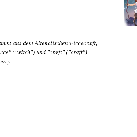
ammt aus dem Altenglischen wiccecræft,
ce" ("witch") und "cræft" ("craft") -
nary.