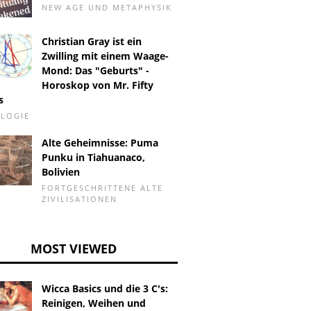
NEW AGE UND METAPHYSIK
Christian Gray ist ein
Zwilling mit einem Waage-
Mond: Das "Geburts" -
Horoskop von Mr. Fifty
s
LOGIE
Alte Geheimnisse: Puma
Punku in Tiahuanaco,
Bolivien
FORTGESCHRITTENE ALTE
ZIVILISATIONEN
MOST VIEWED
Wicca Basics und die 3 C's:
Reinigen, Weihen und