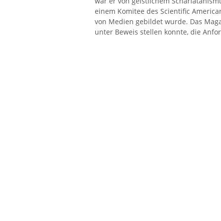
war er von geistlichem Scharlatanismu
einem Komitee des Scientific America
von Medien gebildet wurde. Das Magaz
unter Beweis stellen konnte, die Anfo