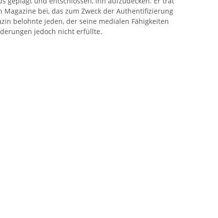
s geplagt und entschlossen, ihn aufzudecken. Er trat
n Magazine bei, das zum Zweck der Authentifizierung
in belohnte jeden, der seine medialen Fähigkeiten
rderungen jedoch nicht erfüllte.