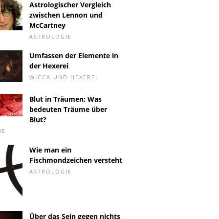
Astrologischer Vergleich
zwischen Lennon und
McCartney
ASTROLOGIE
Umfassen der Elemente in
der Hexerei
WICCA UND HEXEREI
Blut in Träumen: Was
bedeuten Träume über
Blut?
ME
Wie man ein
Fischmondzeichen versteht
ASTROLOGIE
Über das Sein gegen nichts