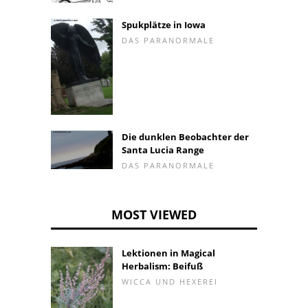
Spukplätze in Iowa
DAS PARANORMALE
Die dunklen Beobachter der
Santa Lucia Range
DAS PARANORMALE
MOST VIEWED
Lektionen in Magical
Herbalism: Beifuß
WICCA UND HEXEREI