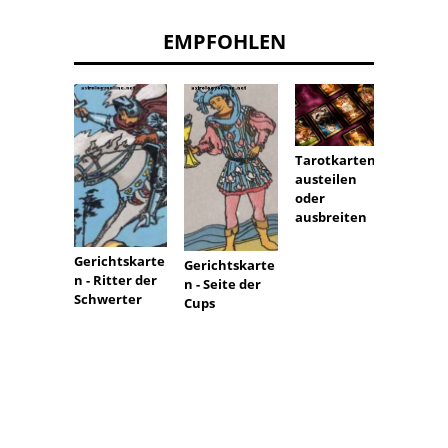
EMPFOHLEN
Tarotkarten
Wie Ta
austeilen
Lesun
oder
funkti
ausbreiten
:
Wisse
Gerichtskarte
Gerichtskarte
oder
n - Ritter der
n - Seite der
Pseud
Schwerter
Cups
schaft